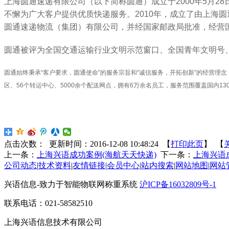
上海圆通速递有限公司（以下简称圆通）成立于2000年5月2
不懈为广大客户提供优质快递服务。2010年，成立了由上海
圆通速递物流（集团）有限公司，并经国家邮政局批准，经营
圆通被评为全国交通运输行业文明示范窗口、全国青年文明号、
圆通始终秉承“客户要求，圆通使命”的服务宗旨和“诚信服务，开拓创新”的经营
区、56个转运中心、5000余个配送网点，拥有6万余名员工，服务范围覆盖国内
点击次数：
更新时间：2016-12-08 10:48:24 【
打印此页
】 【
上一条：
上海兴语成功案例(海航天天快递)
下一条：
上海兴语
公司动态
|
技术资料
|
友情链接
|
会员中心
|
站内搜索
|
网站地图
|
网站
兴语信息-致力于智能物联网称重系统
沪ICP备16032809号-1
联系电话：021-58582510
上海兴语信息技术有限公司