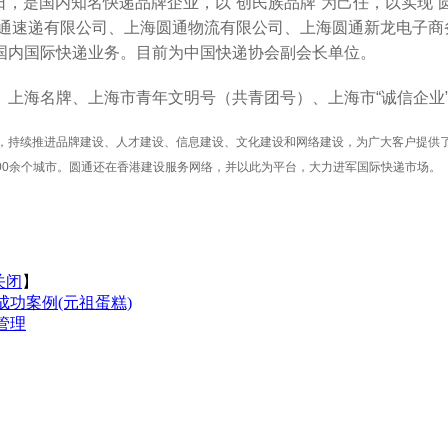
8日，是国内知名快递品牌企业，以“创民族品牌”为己任，以实现
圆通速递有限公司、上海圆通物流有限公司、上海圆通新龙电子
国内国际快递业务。目前为中国快递协会副会长单位。
上海名牌、上海市青年文明号（共青团号）、上海市“诚信企业
理念，持续推进品牌建设、人才建设、信息建设、文化建设和网络建设，为广大客户提供
1300余个城市。圆通还在香港建设服务网络，并以此为平台，大力进军国际快递市场。
关闭
】
成功案例(元祖蛋糕)
管理