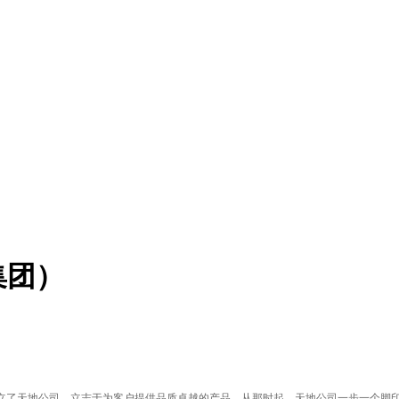
集团）
己的专业技术知识创立了天地公司，立志于为客户提供品质卓越的产品。从那时起，天地公司一