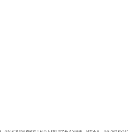
步一个脚印，无论在发展规模或产品种类上都取得了长足的进步。时至今日，天地的目标仍然